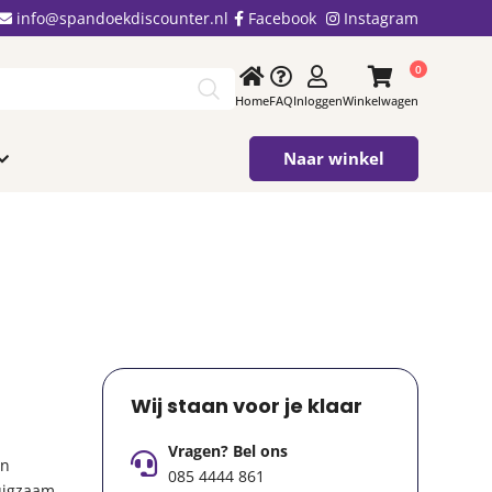
info@spandoekdiscounter.nl
Facebook
Instagram
0
Home
FAQ
Inloggen
Winkelwagen
Naar winkel
Wij staan voor je klaar
Vragen? Bel ons
an
085 4444 861
uigzaam.