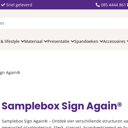
Snel geleverd
085 4444 861
 & lifestyle
Materiaal
Presentatie
Spandoeken
Accessoires
ign Again®
Samplebox Sign Again®
Samplebox Sign Again® – Ontdek vier verschillende structuren v
gerecycled plaatmateriaal. Sterk, slagvast, brandvertragend en b