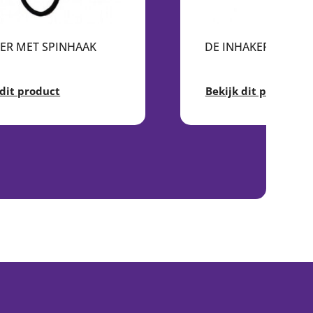
ER MET SPINHAAK
DE INHAKER® BEUR
 dit product
Bekijk dit product