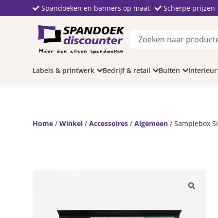
Spandoeken en banners op maat
Scherpe prijzen
Labels & printwerk
Bedrijf & retail
Buiten
Interieur
Home
/
Winkel
/
Accessoires
/
Algemeen
/ Samplebox S
🔍