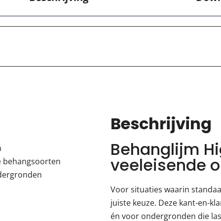
Beschrijving
Behanglijm Hi
n
veeleisende 
he behangsoorten
ndergronden
n
Voor situaties waarin standaa
juiste keuze. Deze kant-en-kl
én voor ondergronden die last