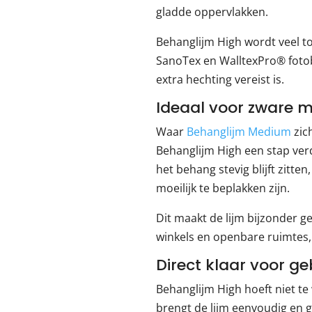
gladde oppervlakken.
Behanglijm High wordt veel to
SanoTex en WalltexPro® fotob
extra hechting vereist is.
Ideaal voor zware m
Waar
Behanglijm Medium
zic
Behanglijm High een stap ver
het behang stevig blijft zit
moeilijk te beplakken zijn.
Dit maakt de lijm bijzonder g
winkels en openbare ruimtes,
Direct klaar voor ge
Behanglijm High hoeft niet te
brengt de lijm eenvoudig en g