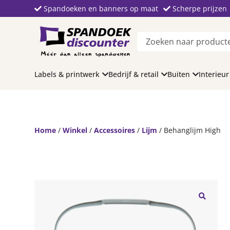
Spandoeken en banners op maat
Scherpe prijzen
Labels & printwerk
Bedrijf & retail
Buiten
Interieur
Home
/
Winkel
/
Accessoires
/
Lijm
/ Behanglijm High
🔍