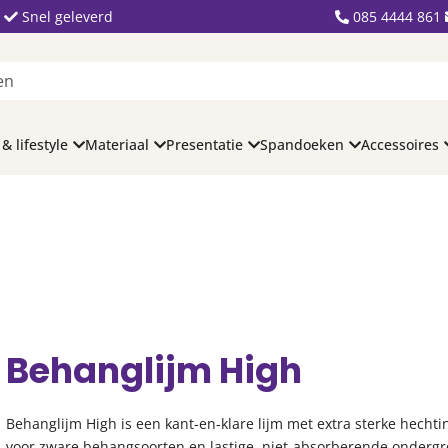
Snel geleverd
085 4444 861
 & lifestyle
Materiaal
Presentatie
Spandoeken
Accessoires
Behanglijm High
Behanglijm High is een kant-en-klare lijm met extra sterke hechtin
voor zware behangsoorten en lastige, niet-absorberende onderg