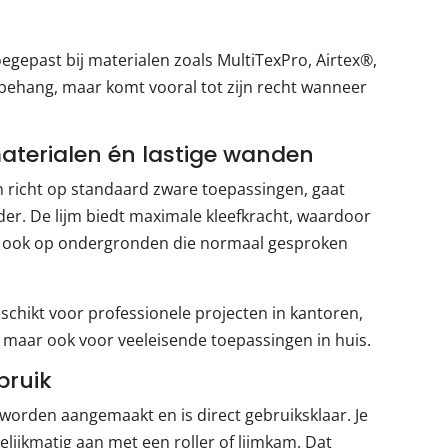
egepast bij materialen zoals MultiTexPro, Airtex®,
ehang, maar komt vooral tot zijn recht wanneer
aterialen én lastige wanden
h richt op standaard zware toepassingen, gaat
der. De lijm biedt maximale kleefkracht, waardoor
ten, ook op ondergronden die normaal gesproken
eschikt voor professionele projecten in kantoren,
 maar ook voor veeleisende toepassingen in huis.
bruik
 worden aangemaakt en is direct gebruiksklaar. Je
elijkmatig aan met een roller of lijmkam. Dat