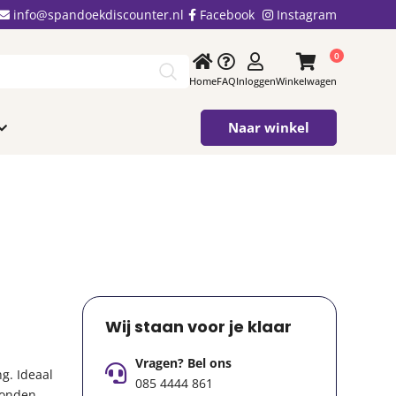
info@spandoekdiscounter.nl
Facebook
Instagram
0
Home
FAQ
Inloggen
Winkelwagen
Naar winkel
Wij staan voor je klaar
Vragen? Bel ons
g. Ideaal
085 4444 861
ronden.