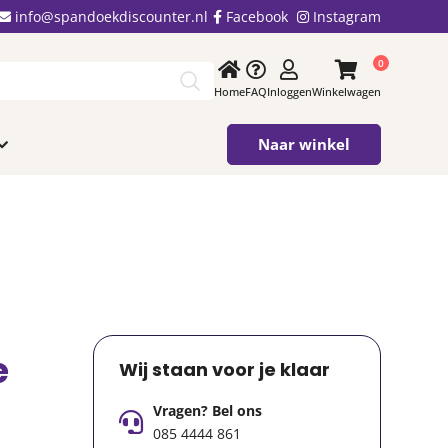
info@spandoekdiscounter.nl
Facebook
Instagram
0
Home
FAQ
Inloggen
Winkelwagen
Naar winkel
e
Wij staan voor je klaar
Vragen? Bel ons
085 4444 861