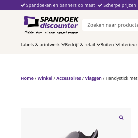
Spandoeken en banners op maat
Scherpe prijzen
Labels & printwerk
Bedrijf & retail
Buiten
Interieur
Home
/
Winkel
/
Accessoires
/
Vlaggen
/ Handystick met
🔍