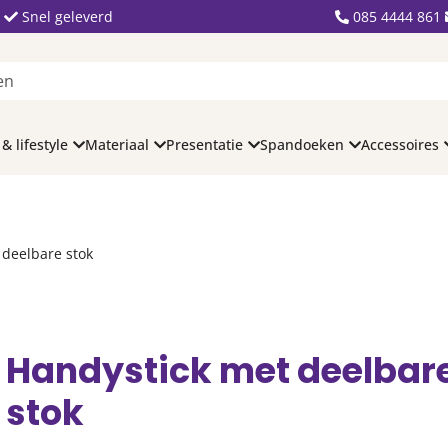
Snel geleverd
085 4444 861
 & lifestyle
Materiaal
Presentatie
Spandoeken
Accessoires
 deelbare stok
Handystick met deelbar
stok