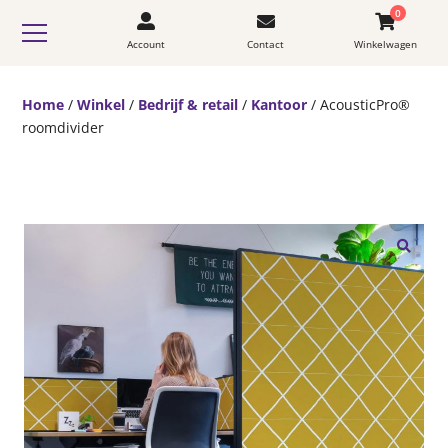
0
Account
Contact
Winkelwagen
Home
/
Winkel
/
Bedrijf & retail
/
Kantoor
/ AcousticPro®
roomdivider
🔍