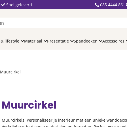
Snel geleverd
085 4444 861
 & lifestyle
Materiaal
Presentatie
Spandoeken
Accessoires
 Muurcirkel
Muurcirkel
Muurcirkels: Personaliseer je interieur met een unieke wanddecor
Verkrijgbaar in diverse materialen en formaten. Perfect voor won