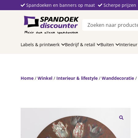
Spandoeken en banners op maat
Scherpe prijzen
Labels & printwerk
Bedrijf & retail
Buiten
Interieur
Home
/
Winkel
/
Interieur & lifestyle
/
Wanddecoratie
/
🔍