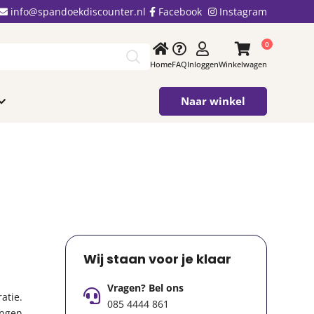
info@spandoekdiscounter.nl
Facebook
Instagram
0
Home
FAQ
Inloggen
Winkelwagen
Naar winkel
Wij staan voor je klaar
Vragen? Bel ons
atie.
085 4444 861
ingen,