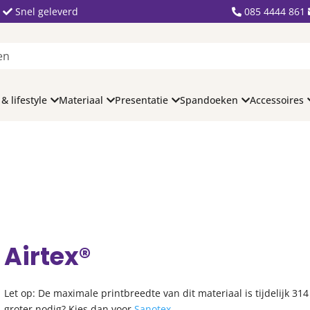
Snel geleverd
085 4444 861
 & lifestyle
Materiaal
Presentatie
Spandoeken
Accessoires
Airtex®
Let op: De maximale printbreedte van dit materiaal is tijdelijk 31
groter nodig? Kies dan voor
Sanotex.