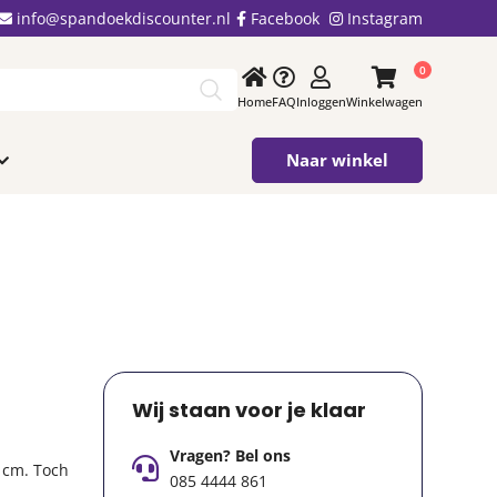
info@spandoekdiscounter.nl
Facebook
Instagram
0
Home
FAQ
Inloggen
Winkelwagen
Naar winkel
Wij staan voor je klaar
Vragen? Bel ons
4 cm. Toch
085 4444 861