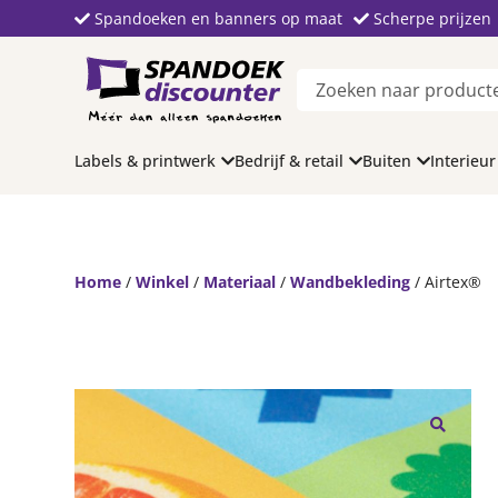
Spandoeken en banners op maat
Scherpe prijzen
Labels & printwerk
Bedrijf & retail
Buiten
Interieur
Home
/
Winkel
/
Materiaal
/
Wandbekleding
/ Airtex®
🔍