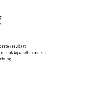
g
ge
beste resultaat
orm, ook bij oneffen muren
echting