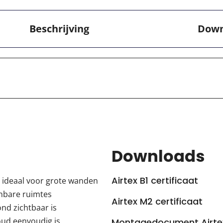
Beschrijving
Down
Downloads
Airtex B1 certificaat
, ideaal voor grote wanden
enbare ruimtes
Airtex M2 certificaat
nd zichtbaar is
oud eenvoudig is
Montagedocument Airte