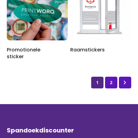
Promotionele
Raamstickers
sticker
1
2
Spandoekdiscounter