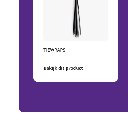
OR
TIEWRAPS
Bekijk dit product