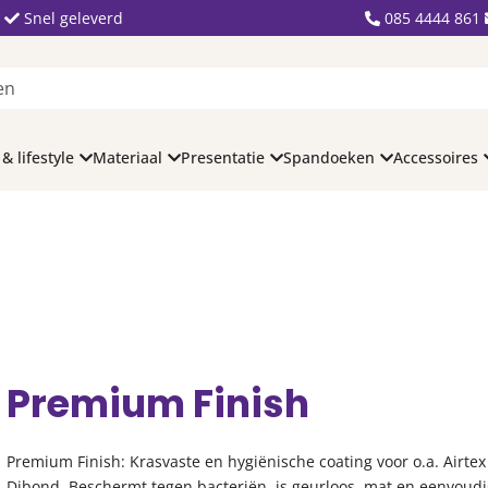
Snel geleverd
085 4444 861
 & lifestyle
Materiaal
Presentatie
Spandoeken
Accessoires
h
Premium Finish
Premium Finish: Krasvaste en hygiënische coating voor o.a. Airtex
Dibond. Beschermt tegen bacteriën, is geurloos, mat en eenvoudi