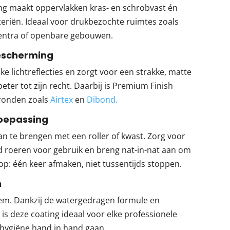
ng maakt oppervlakken kras- en schrobvast én
eriën. Ideaal voor drukbezochte ruimtes zoals
centra of openbare gebouwen.
bescherming
e lichtreflecties en zorgt voor een strakke, matte
beter tot zijn recht. Daarbij is Premium Finish
gronden zoals
Airtex
en
Dibond.
toepassing
an te brengen met een roller of kwast. Zorg voor
 roeren voor gebruik en breng nat-in-nat aan om
p: één keer afmaken, niet tussentijds stoppen.
h
eem. Dankzij de watergedragen formule en
s deze coating ideaal voor elke professionele
 hygiëne hand in hand gaan.