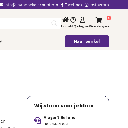
info@spandoekdiscounter.nl
Facebook
Instagram
0
Home
FAQ
Inloggen
Winkelwagen
Naar winkel
Wij staan voor je klaar
Vragen? Bel ons
 en
085 4444 861
g aan te