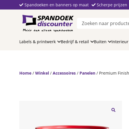
Spandoeken en banners op maat
Scherpe prijzen
Labels & printwerk
Bedrijf & retail
Buiten
Interieur
Home
/
Winkel
/
Accessoires
/
Panelen
/ Premium Finis
🔍