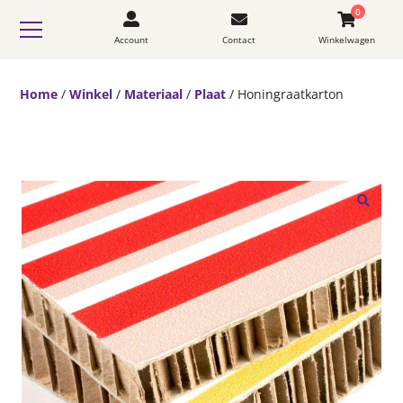
0
Account
Contact
Winkelwagen
Home
/
Winkel
/
Materiaal
/
Plaat
/ Honingraatkarton
🔍